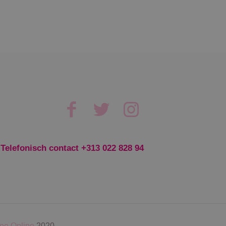
ing en
okie-
euren van
nner van
orrect te
eclick en voert
r de website
 die de
 de genoemde
Telefonisch contact
+313 022 828 94
elijke cookie
uitgevoerd met
ee Online
2020