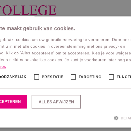
 COLLEGE
te maakt gebruik van cookies.
gebruikt cookies om uw gebruikerservaring te verbeteren. Door onze
ij het “Patisserie College”, het Gilde van de Betere Banketbakke
mt u in met alle cookies in overeenstemming met ons privacy- en
 Verspreid over het gehele land waarborgen deze betere banketb
ng. Klik op 'Alles accepteren' om te accepteren. Kies je voor weige
r naar een nog hoger niveau.
leen strikt noodzakelijke cookies. Je kunt je voorkeuren later nog 
ies
ns bij te horen. Binnen de club delen wij alles met elkaar, zel
jzonder. Wij kunnen bij alle collega banketbakkers die bij het P
OODZAKELIJK
PRESTATIE
TARGETING
FUNCT
gen van anderen. Maar ook de ondersteuning vanuit het Marketi
ng, reclame-uitingen, cijferanalyses en natuurlijk vaktechnisc
CEPTEREN
ALLES AFWIJZEN
DETA