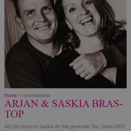
Home
>
Geschiedenis
ARJAN & SASKIA BRAS-
TOP
Wij zijn Arjan en Saskia de 3de generatie Top. Sinds 2003