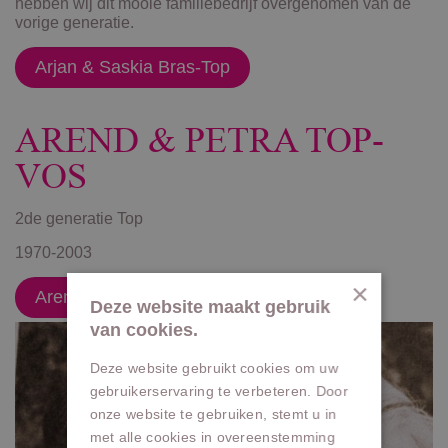
hebben wij dit mooie familiebedrijf overgenomen van de
vorige generatie.
Arjan & Saskia Bras-Top
AREND & PETRA TOP-
VOS
2de generatie Top
1970-2003
×
Arend & Petra Top-Vos
Deze website maakt gebruik
van cookies.
Deze website gebruikt cookies om uw
gebruikerservaring te verbeteren. Door
onze website te gebruiken, stemt u in
met alle cookies in overeenstemming