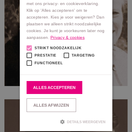
met ons privacy- en cookieverklaring.
Klik op 'Alles accepteren' om te
accepteren. Kies je voor weigeren? Dan
plaatsen we alleen strikt noodzakelijke
cookies. Je kunt je voorkeuren later nog
aanpassen.
Privacy & cookies
STRIKT NOODZAKELIJK
PRESTATIE
TARGETING
FUNCTIONEEL
ALLES ACCEPTEREN
ALLES AFWIJZEN
DETAILS WEERGEVEN